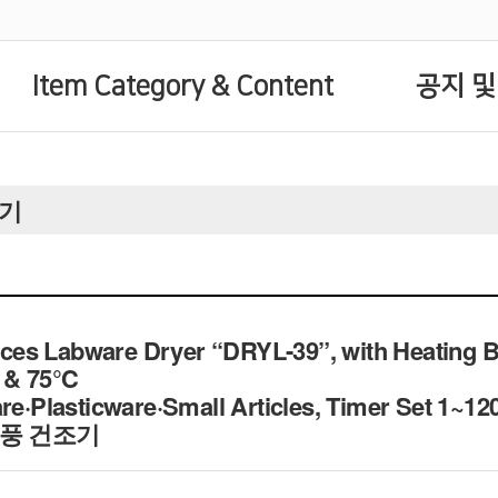
Item Category & Content
공지 및
조기
s Labware Dryer “DRYL-39”, with Heating Blo
℃ & 75℃
are·Plasticware·Small Articles, Timer Set 1~1
열풍 건조기