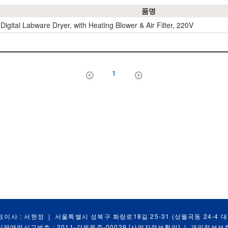
품명
Digital Labware Dryer, with Heating Blower & Air Filter, 220V
1
표이사 : 서현정
|
서울특별시 성북구 화랑로18길 25-31 (상월곡동 24-4 
신판매업신고번호 : 2011-강원원주-00029
[사업자정보확인]
|
개인정보보