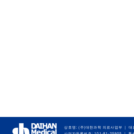
상호명: (주)대한과학 의료사업부
|
대
사업자등록번호: 101-81-25905
|
통