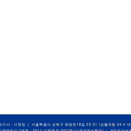
표이사 : 서현정
|
서울특별시 성북구 화랑로18길 25-31 (상월곡동 24-4 
신판매업신고번호 : 2011-강원원주-00029
[사업자정보확인]
|
개인정보보