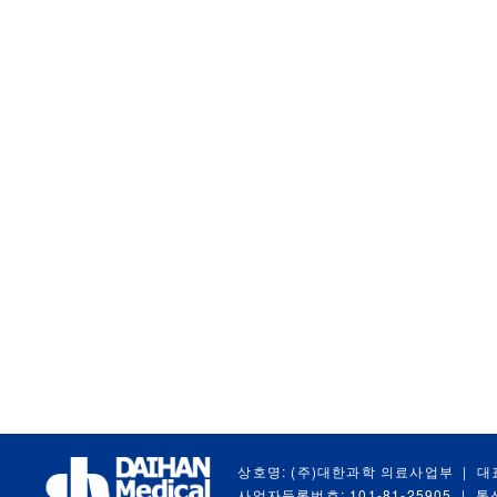
상호명: (주)대한과학 의료사업부
|
대
사업자등록번호: 101-81-25905
|
통