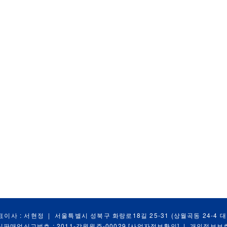
표이사 : 서현정
|
서울특별시 성북구 화랑로18길 25-31 (상월곡동 24-4 
신판매업신고번호 : 2011-강원원주-00029
[사업자정보확인]
|
개인정보보