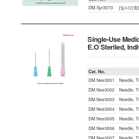
DM.Syr3073
[임시단종]Sy
Single-Use Medic
E.O Steriled, Ind
Cat. No.
DM.Nee3001
Needle, 
DM.Nee3002
Needle, T
DM.Nee3003
Needle, T
DM.Nee3004
Needle, T
DM.Nee3005
Needle, 
DM.Nee3006
Needle, T
DM.Nee3007
Needle, 