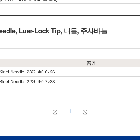
 Needle, Luer-Lock Tip, 니들, 주사바늘
품명
 Steel Needle, 23G, Φ0.6×26
 Steel Needle, 22G, Φ0.7×33
1