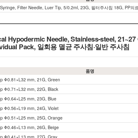
ringe, Filter Needle, Luer Tip, 5/0.2ml, 23G, 필터주사침 18G,
al Hypodermic Needle, Stainless-steel, 21~27
ividual Pack,
일회용 멸균 주사침·일반 주사침
품명
Tip Φ0.81×L32 mm, 21G, Green
ip Φ0.71×L32 mm, 22G, Black
ip Φ0.64×L25 mm, 23G, Blue
ip Φ0.56×L19 mm, 24G, Violet
Tip Φ0.51×L25 mm, 25G, Orange
ip Φ0.46×L13 mm, 26G, Beige
Tip Φ0.41×L13 mm, 27G, Gray