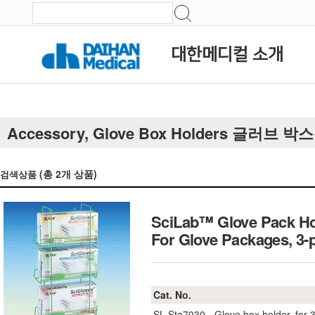
대한메디컬 소개
Accessory, Glove Box Holders 글러브 
(총
2
개 상품)
검색상품
SciLab™ Glove Pack Hol
For Glove Packages, 
Cat. No.
SL.Sta7030
Glove box holder, fo