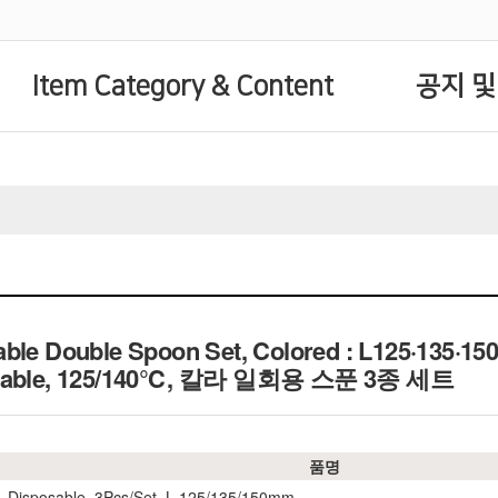
Item Category & Content
공지 및
able Double Spoon Set, Colored : L125·135·1
lavable, 125/140℃, 칼라 일회용 스푼 3종 세트
품명
 Disposable, 3Pcs/Set, L 125/135/150mm