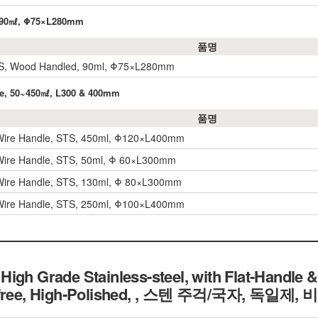
, 90㎖, Φ75×L280mm
품명
TS, Wood Handled, 90ml, Φ75×L280mm
dle, 50~450㎖, L300 & 400mm
품명
/Wire Handle, STS, 450ml, Φ120×L400mm
/Wire Handle, STS, 50ml, Φ 60×L300mm
/Wire Handle, STS, 130ml, Φ 80×L300mm
/Wire Handle, STS, 250ml, Φ100×L400mm
High Grade Stainless-steel, with Flat-Handle
free, High-Polished,
, 스텐 주걱/국자, 독일제,