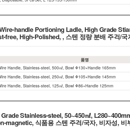
ire-handle Portioning Ladle, High Grade Sti
t-free, High-Polished,
, 스텐 정량 분배 주걱/
품명
Wire Handle, Stainless-steel, 500㎖, Bowl Φ130×Handle 165mm
Wire Handle, Stainless-steel, 250㎖, Bowl Φ105×Handle 145mm
Wire Handle, Stainless-steel, 125㎖, Bowl Φ86×Handle 125mm
h Grade Stainless-steel, 50~450㎖, L280~400m
 Non-magnetic, 식품용 스텐 주걱/국자, 비자성, 