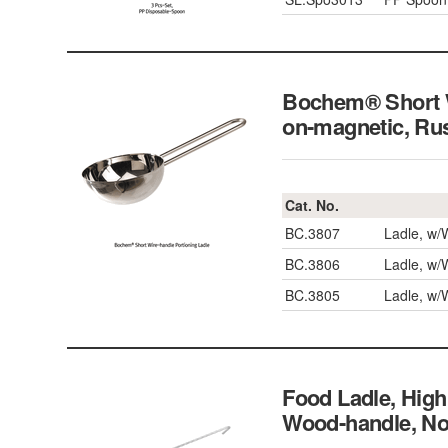
Bochem® Short W
on-magnetic, Rus
Cat. No.
BC.3807
Ladle, w/
BC.3806
Ladle, w/
BC.3805
Ladle, w/
Food Ladle, Hig
Wood-handle,