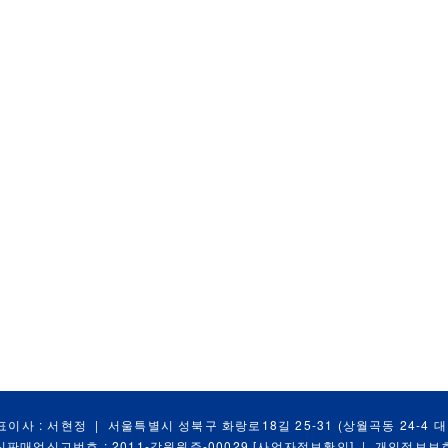
표이사 : 서현정
|
서울특별시 성북구 화랑로18길 25-31 (상월곡동 24-4 
신판매업신고번호 : 2011-강원원주-00029
[사업자정보확인]
|
개인정보보