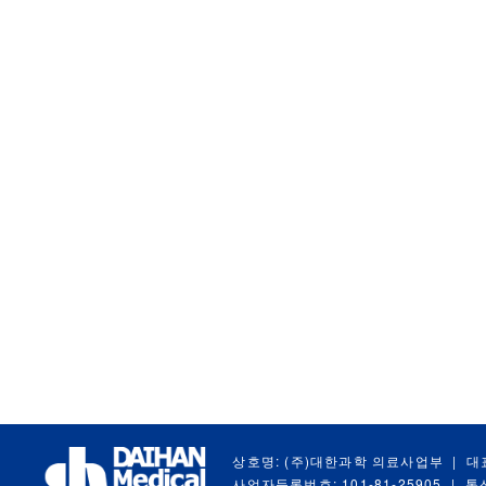
상호명: (주)대한과학 의료사업부
|
대
사업자등록번호: 101-81-25905
|
통