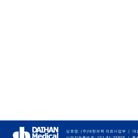
상호명: (주)대한과학 의료사업부
|
대
사업자등록번호: 101-81-25905
|
통