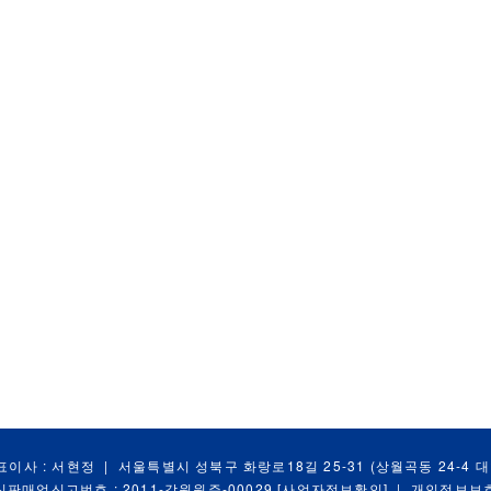
표이사 : 서현정
|
서울특별시 성북구 화랑로18길 25-31 (상월곡동 24-4 
신판매업신고번호 : 2011-강원원주-00029
[사업자정보확인]
|
개인정보보