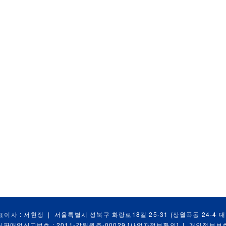
표이사 : 서현정
|
서울특별시 성북구 화랑로18길 25-31 (상월곡동 24-4 
신판매업신고번호 : 2011-강원원주-00029
[사업자정보확인]
|
개인정보보