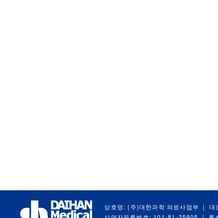
상호명: (주)대한과학 의료사업부
|
대
사업자등록번호: 101-81-25905
|
통