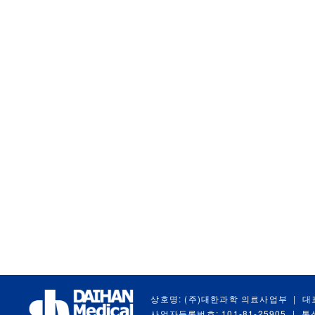
상호명: (주)대한과학 의료사업부
|
대
사업자등록번호: 101-81-25905
|
통