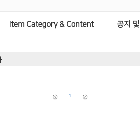
Item Category & Content
공지 및
자
1