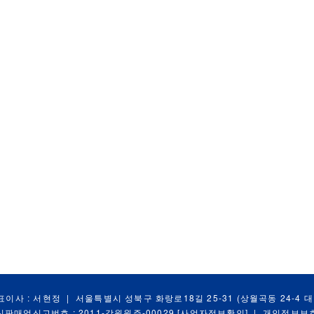
표이사 : 서현정
|
서울특별시 성북구 화랑로18길 25-31 (상월곡동 24-4 
신판매업신고번호 : 2011-강원원주-00029
[사업자정보확인]
|
개인정보보