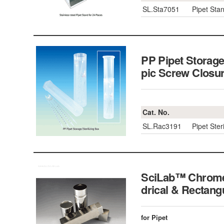
SL.Sta7051
Pipet Sta
PP Pipet Storag
pic Screw Clo
Cat. No.
SL.Rac3191
Pipet Ste
SciLab™ Chrome-s
drical & Rectangu
for Pipet