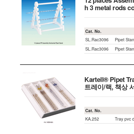
12 places Assemb
h 3 metal rods
Cat. No.
SL.Rac3096
Pipet Sta
SL.Rac3096
Pipet Sta
Kartell® Pipet T
트레이/랙, 책상 
Cat. No.
KA.252
Tray pvc d