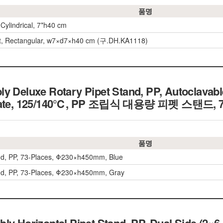
품명
 Cylindrical, 7*h40 cm
t, Rectangular, w7×d7×h40 cm (구.DH.KA1118)
y Deluxe Rotary Pipet Stand, PP, Autoclavabl
ate, 125/140℃,
PP 조립식 대용량 피펫 스탠드, 7
품명
nd, PP, 73-Places, Φ230×h450mm, Blue
nd, PP, 73-Places, Φ230×h450mm, Gray