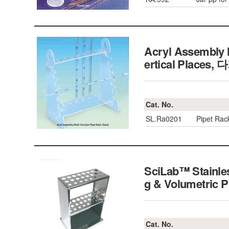
Acryl Assembly M
ertical Plac
Cat. No.
SL.Ra0201
Pipet Rac
SciLab™ Stainles
g & Volumetric P
Cat. No.