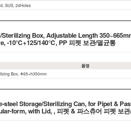
nd, SUS, 24Holes
e/Sterilizing Box, Adjustable Length 350~66
sure, -10℃+125/140℃, PP 피펫 보관/멸균통
품명
rilizing Box, Φ65×h350mm
teel Storage/Sterilizing Can, for Pipet & Pas
lar-form, with Lid,
, 피펫 & 파스츄어 피펫 보