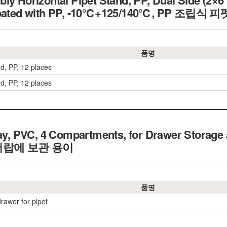
ly Horizontal Pipet Stand, PP, Dual Side (2×6 
 coated with PP, -10℃+125/140℃, PP 조립식
품명
nd, PP, 12 places
nd, PP, 12 places
ray, PVC, 4 Compartments, for Drawer Storage
서랍에 보관 용이
품명
rawer for pipet