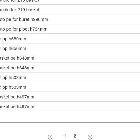
ndle for 219 basket
to pe for buret h990mm
to pe for pipet h734mm
ar pp h650mm
ar pp h650mm
asket pe h648mm
asket pe h648mm
ar pp h503mm
ar pp h503mm
asket pe h497mm
asket pe h497mm
1
2