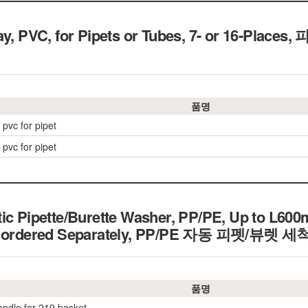
y, PVC, for Pipets or Tubes, 7- or 16-Places,
피
품명
pvc for pipet
pvc for pipet
ic Pipette/Burette Washer, PP/PE, Up to L60
 ordered Separately,
PP/PE 자동 피펫/뷰렛 세
품명
ndle for 219 basket