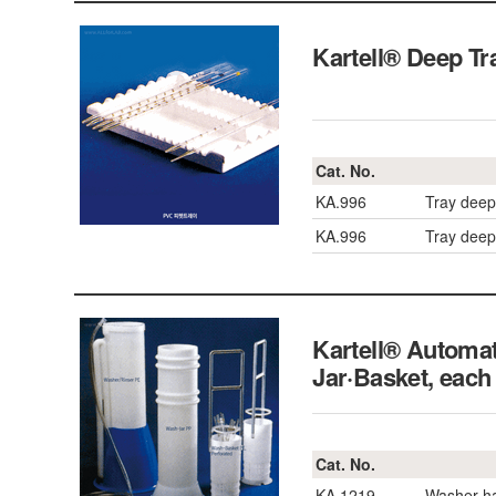
Kartell® Deep Tra
Cat. No.
KA.996
Tray deep 
KA.996
Tray deep 
Kartell® Automat
Jar·Basket, each
Cat. No.
KA.1219
Washer ha