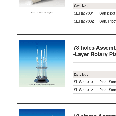
Cat. No.
SL.Rac7031
Can pipet
SL.Rac7032
Can, Pipe
73-holes Assembl
-Layer Rotary Pl
Cat. No.
SL.Sta3010
Pipet Sta
SL.Sta3012
Pipet Sta