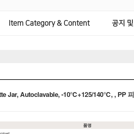
Item Category & Content
공지 및
tte Jar, Autoclavable, -10℃+125/140℃,
, PP
품명
 pipet