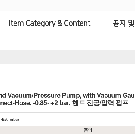
Item Category & Content
공지 및
d Vacuum/Pressure Pump, with Vacuum Gaug
nnect-Hose, -0.85~+2 bar, 핸드 진공/압력 펌프
~-850 mbar
품명