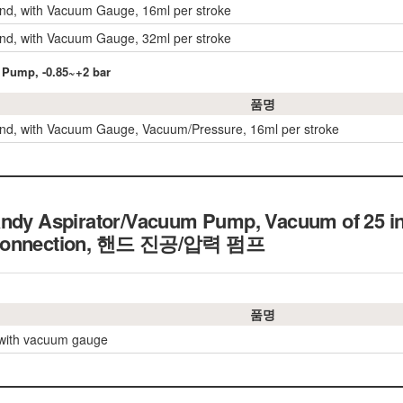
d, with Vacuum Gauge, 16ml per stroke
d, with Vacuum Gauge, 32ml per stroke
 Pump, -0.85~+2 bar
품명
d, with Vacuum Gauge, Vacuum/Pressure, 16ml per stroke
andy Aspirator/Vacuum Pump, Vacuum of 25 i
 Connection, 핸드 진공/압력 펌프
품명
 with vacuum gauge