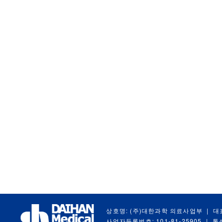
상호명: (주)대한과학 의료사업부
|
대
사업자등록번호: 101-81-25905
|
통