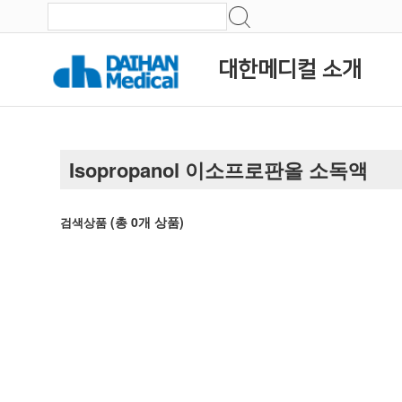
대한메디컬 소개
Isopropanol 이소프로판올 소독액
(총
0
개 상품)
검색상품