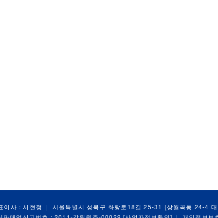
표이사 : 서현정
|
서울특별시 성북구 화랑로18길 25-31 (상월곡동 24-4 
신판매업신고번호 : 2011-강원원주-00029
[사업자정보확인]
|
개인정보보