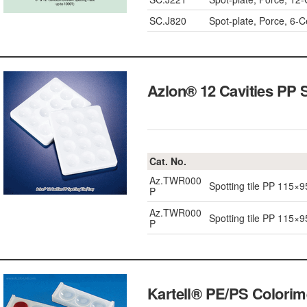
SC.J820
Spot-plate, Porce, 6-C
Azlon® 12 Cavities PP 
Cat. No.
Az.TWR000
Spotting tile PP 115×9
P
Az.TWR000
Spotting tile PP 115×9
P
Kartell® PE/PS Colorimet