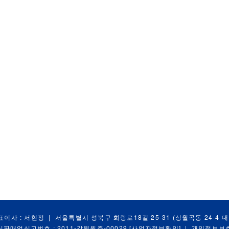
표이사 : 서현정
|
서울특별시 성북구 화랑로18길 25-31 (상월곡동 24-4 
신판매업신고번호 : 2011-강원원주-00029
[사업자정보확인]
|
개인정보보