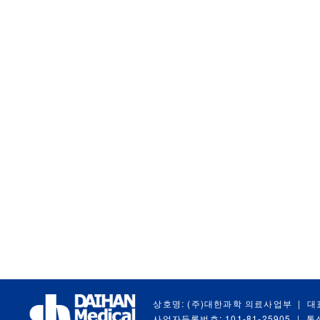
상호명: (주)대한과학 의료사업부
|
대
사업자등록번호: 101-81-25905
|
통