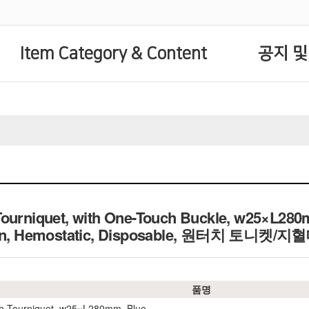
Item Category & Content
공지 및
ourniquet, with One-Touch Buckle, w25×L280m
tion, Hemostatic, Disposable, 원터치 토니켓/지
품명
h Tourniquet, w25×L280mm, Blue