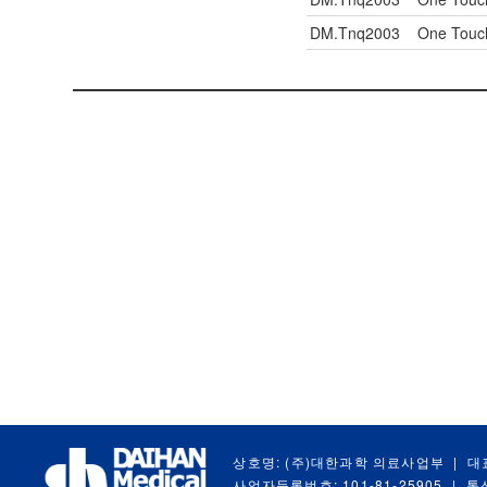
DM.Tnq2003
One Touc
상호명: (주)대한과학 의료사업부
|
대
사업자등록번호: 101-81-25905
|
통