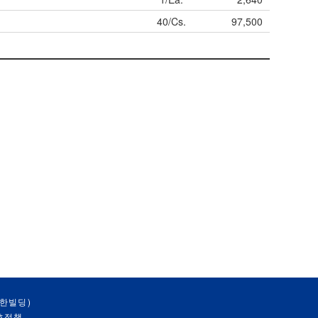
40/Cs.
97,500
대한빌딩)
호정책