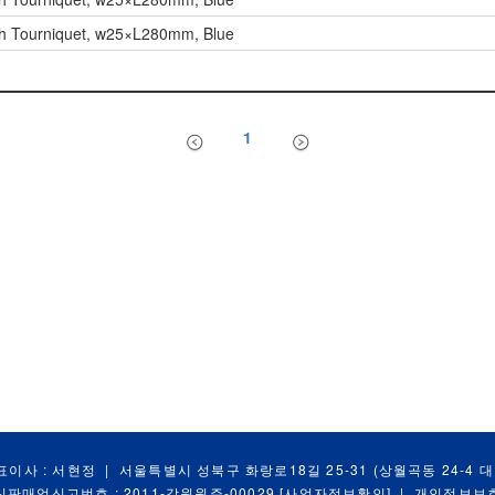
h Tourniquet, w25×L280mm, Blue
1
표이사 : 서현정
|
서울특별시 성북구 화랑로18길 25-31 (상월곡동 24-4 
신판매업신고번호 : 2011-강원원주-00029
[사업자정보확인]
|
개인정보보