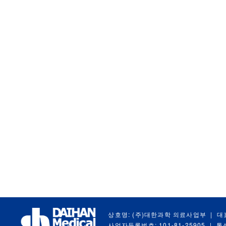
상호명: (주)대한과학 의료사업부
|
대
사업자등록번호: 101-81-25905
|
통