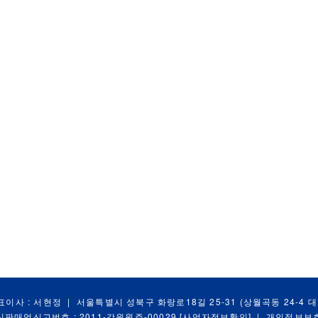
표이사 : 서현정
|
서울특별시 성북구 화랑로18길 25-31 (상월곡동 24-4 
신판매업신고번호 : 2011-강원원주-00029
[사업자정보확인]
|
개인정보보