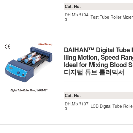
Cat. No.
DH.MixR104
Test Tube Roller Mixe
0
DAIHAN™ Digital Tube R
lling Motion, Speed Ra
Ideal for Mixing Blood
디지털 튜브 롤러믹서
Cat. No.
DH.MixR107
LCD Digital Tube Rolle
0