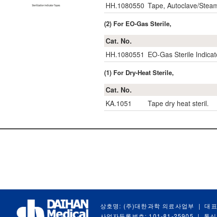
HH.1080550
Tape, Autoclave/Steam 
(2) For EO-Gas Sterile,
Cat. No.
HH.1080551
EO-Gas Sterile Indic
(1) For Dry-Heat Sterile,
Cat. No.
KA.1051
Tape dry heat steril.
상호명: (주)대한과학 의료사업부
|
대표
사업자등록번호: 101-81-25905
|
통신