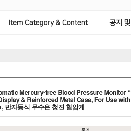
Item Category & Content
공지 및
omatic Mercury-free Blood Pressure Monitor 
isplay & Reinforced Metal Case, For Use wit
bpm, 반자동식 무수은 청진 혈압계
품명