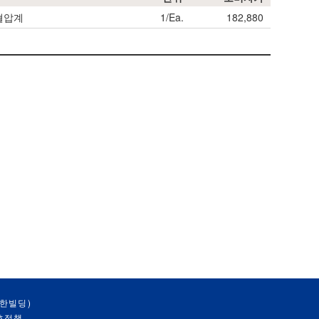
은 혈압계
1/Ea.
182,880
대한빌딩)
호정책