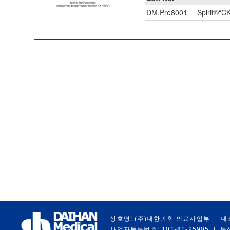
DM.Pre8001
Spirit®“
상호명: (주)대한과학 의료사업부
|
대
사업자등록번호: 101-81-25905
|
통