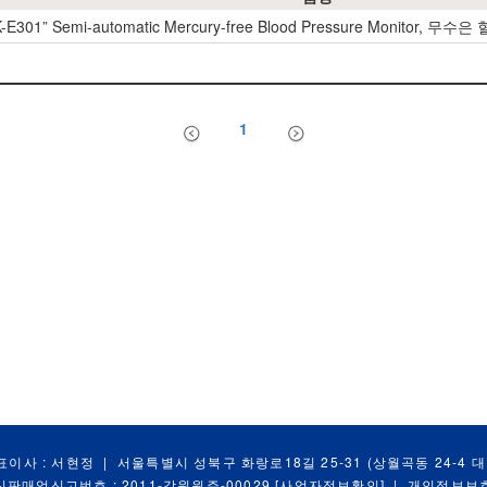
CK-E301” Semi-automatic Mercury-free Blood Pressure Monitor, 무수
1
표이사 : 서현정
|
서울특별시 성북구 화랑로18길 25-31 (상월곡동 24-4 
신판매업신고번호 : 2011-강원원주-00029
[사업자정보확인]
|
개인정보보