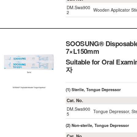
DM.Swa900
Wooden Applicator St
2
SOOSUNG® Disposable W
7×L150mm
Suitable for Oral Exam
자
(1) Sterile, Tongue Depressor
Cat. No.
DM.Swa900
Tongue Depressor, Ste
5
(2) Non-sterile, Tongue Depressor
Cat. No.