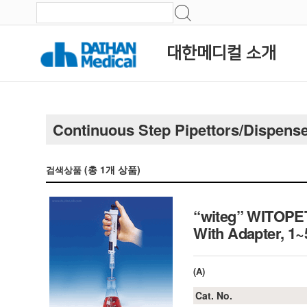
대한메디컬 소개
Continuous Step Pipettors/Dispe
(총
1
개 상품)
검색상품
“witeg” WITOPETT
With Adapter, 1~
(A)
Cat. No.