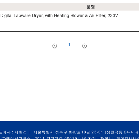
품명
Digital Labware Dryer, with Heating Blower & Air Filter, 220V
1
표이사 : 서현정
|
서울특별시 성북구 화랑로18길 25-31 (상월곡동 24-4 
신판매업신고번호 : 2011-강원원주-00029
[사업자정보확인]
|
개인정보보