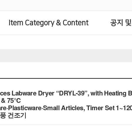
Item Category & Content
공지 및
s Labware Dryer “DRYL-39”, with Heating Blo
℃ & 75℃
are·Plasticware·Small Articles, Timer Set 1~1
열풍 건조기