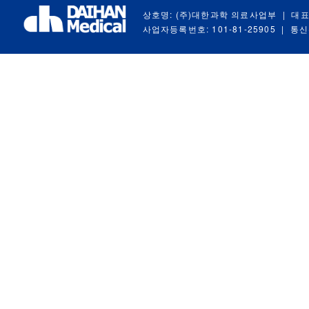
상호명: (주)대한과학 의료사업부
|
대표
사업자등록번호: 101-81-25905
|
통신