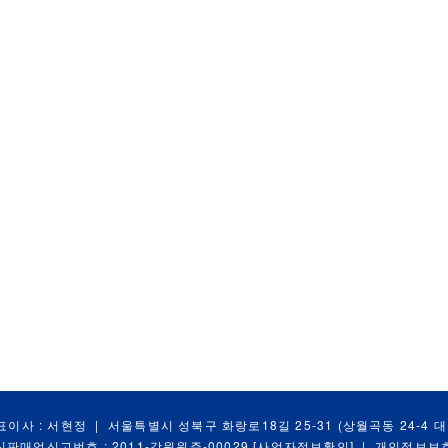
표이사 : 서현정
|
서울특별시 성북구 화랑로18길 25-31 (상월곡동 24-4 
신판매업신고번호 : 2011-강원원주-00029
[사업자정보확인]
|
개인정보보