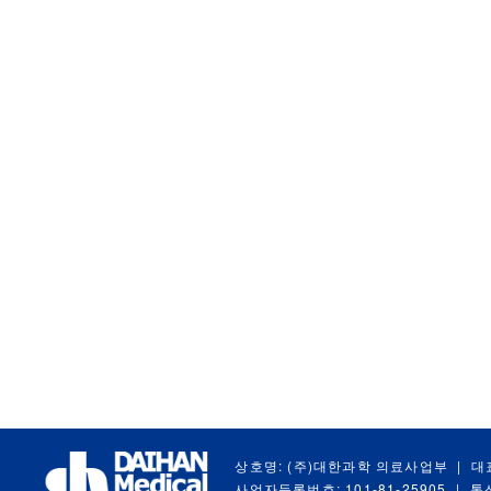
상호명: (주)대한과학 의료사업부
|
대
사업자등록번호: 101-81-25905
|
통