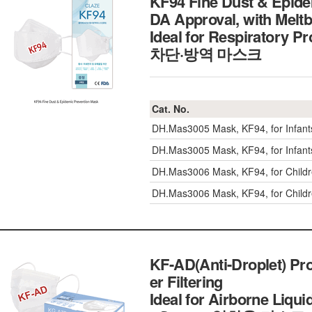
KF94 Fine Dust & Epidem
DA Approval, with Meltbl
Ideal for Respiratory 
차단·방역 마스크
Cat. No.
DH.Mas3005
Mask, KF94, for Infa
DH.Mas3005
Mask, KF94, for Infa
DH.Mas3006
Mask, KF94, for Chil
DH.Mas3006
Mask, KF94, for Chil
KF-AD(Anti-Droplet) Prot
er Filtering
Ideal for Airborne Liqu