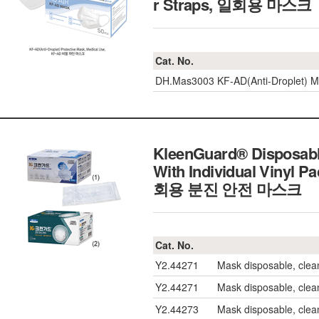
r Straps, 일회용 마스크
Cat. No.
DH.Mas3003
KF-AD(Anti-Droplet) 
KleenGuard® Disposable 
With Individual Vinyl 
회용 분진 안전 마스크
Cat. No.
Y2.44271
Mask disposable, clea
Y2.44271
Mask disposable, clea
Y2.44273
Mask disposable, clean