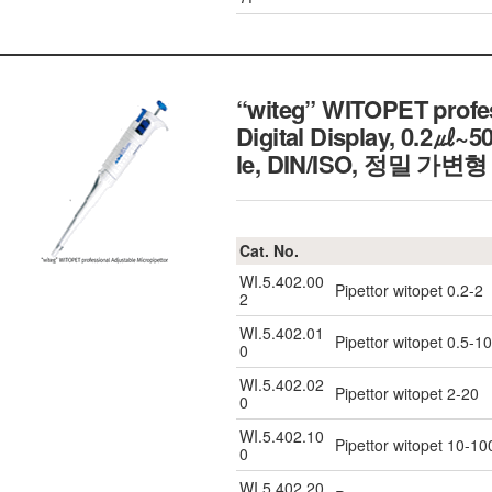
“witeg” WITOPET profess
Digital Display, 0.2㎕~5
le, DIN/ISO,
정밀 가변형
Cat. No.
WI.5.402.00
Pipettor witopet 0.2-2
2
WI.5.402.01
Pipettor witopet 0.5-10
0
WI.5.402.02
Pipettor witopet 2-20
0
WI.5.402.10
Pipettor witopet 10-10
0
WI.5.402.20