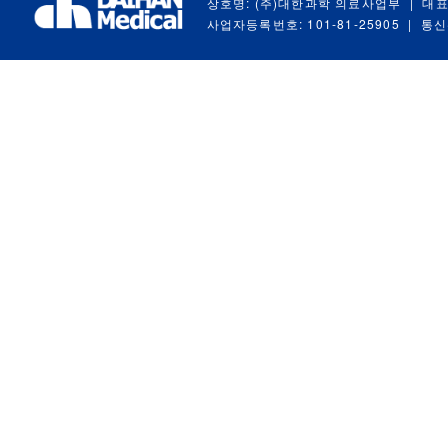
상호명: (주)대한과학 의료사업부
|
대표
사업자등록번호: 101-81-25905
|
통신