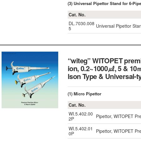
(3) Universal Pipettor Stand for 6-Pipe
Cat. No.
DL.7030.008
Universal Pipettor Stan
5
“witeg” WITOPET premiu
ion, 0.2~1000㎕, 5 & 10
lson Type & Universal-t
(1) Micro Pipettor
Cat. No.
WI.5.402.00
Pipettor, WITOPET P
2P
WI.5.402.01
Pipettor, WITOPET P
0P