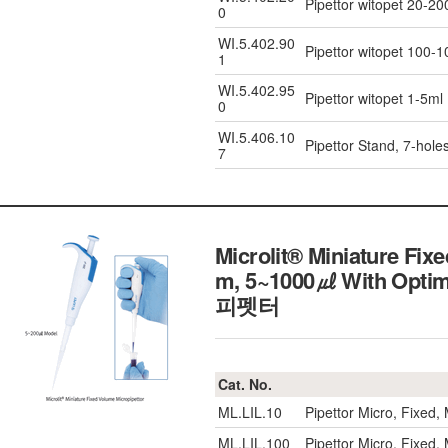
Pipettor witopet 20-20
0
WI.5.402.90
Pipettor witopet 100-
1
WI.5.402.95
Pipettor witopet 1-5ml
0
WI.5.406.10
Pipettor Stand, 7-hole
7
Microlit® Miniature Fix
m, 5~1000㎕ With Opti
피펫터
Cat. No.
ML.LIL.10
Pipettor Micro, Fixed
ML.LIL.100
Pipettor Micro, Fixed