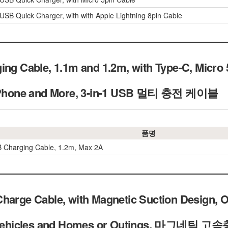
 USB Quick Charger, with with Apple Lightning 8pin Cable
ing Cable, 1.1m and 1.2m, with Type-C, Micro 
le Phone and More, 3-in-1 USB 멀티 충전 케이블
품명
B Charging Cable, 1.2m, Max 2A
harge Cable, with Magnetic Suction Design, O
 in Vehicles and Homes or Outings, 마그