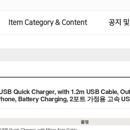
Item Category & Content
공지 및
USB Quick Charger, with 1.2m USB Cable, Outp
le Phone, Battery Charging, 2포트 가정용 고속
품명
 USB Quick Charger, with Micro 5pin Cable