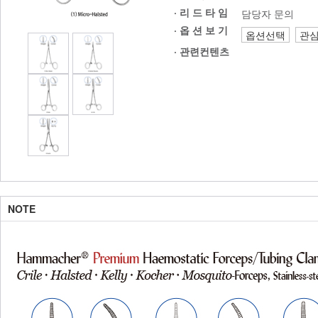
· 리 드 타 임
담당자 문의
· 옵 션 보 기
옵션선택
관
·
관련컨텐츠
NOTE