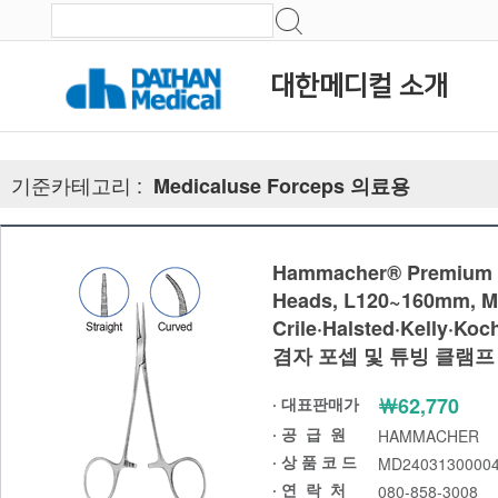
대한메디컬 소개
기준카테고리 :
Medicaluse Forceps 의료용
Hammacher® Premium Ha
Heads, L120~160mm, M
Crile·Halsted·Kelly·K
겸자 포셉 및 튜빙 클램프 
￦62,770
· 대표판매가
·
공 급 원
HAMMACHER
· 상 품 코 드
MD2403130000
·
연 락 처
080-858-3008