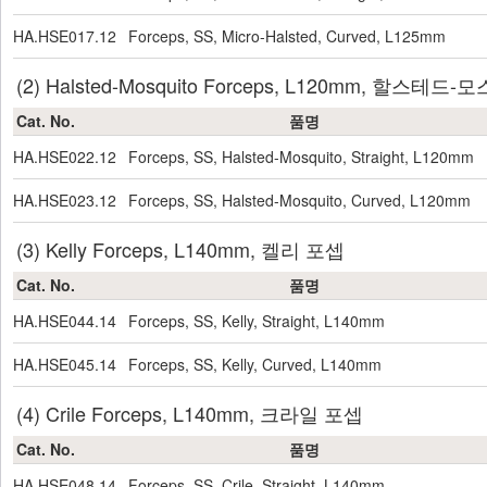
HA.HSE017.12
Forceps, SS, Micro-Halsted, Curved, L125mm
(2) Halsted-Mosquito Forceps, L120mm, 할스테
Cat. No.
품명
HA.HSE022.12
Forceps, SS, Halsted-Mosquito, Straight, L120mm
HA.HSE023.12
Forceps, SS, Halsted-Mosquito, Curved, L120mm
(3) Kelly Forceps, L140mm, 켈리 포셉
Cat. No.
품명
HA.HSE044.14
Forceps, SS, Kelly, Straight, L140mm
HA.HSE045.14
Forceps, SS, Kelly, Curved, L140mm
(4) Crile Forceps, L140mm, 크라일 포셉
Cat. No.
품명
HA.HSE048.14
Forceps, SS, Crile, Straight, L140mm