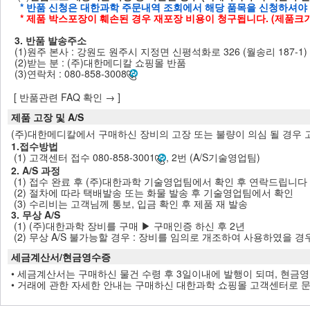
* 반품 신청은 대한과학 주문내역 조회에서 해당 품목을 신청하셔야
* 제품 박스포장이 훼손된 경우 재포장 비용이 청구됩니다. (제품크
3. 반품 발송주소
(1)원주 본사 : 강원도 원주시 지정면 신평석화로 326 (월송리 187-1)
(2)받는 분 : (주)대한메디칼 쇼핑몰 반품
(3)연락처 : 080-858-3008
[ 반품관련 FAQ 확인 → ]
제품 고장 및 A/S
(주)대한메디칼에서 구매하신 장비의 고장 또는 불량이 의심 될 경우 고객센
1.접수방법
(1) 고객센터 접수 080-858-3001
, 2번 (A/S기술영업팀)
2. A/S 과정
(1) 접수 완료 후 (주)대한과학 기술영업팀에서 확인 후 연락드립니다
(2) 절차에 따라 택배발송 또는 화물 발송 후 기술영업팀에서 확인
(3) 수리비는 고객님께 통보, 입금 확인 후 제품 재 발송
3. 무상 A/S
(1) (주)대한과학 장비를 구매 ▶ 구매인증 하신 후 2년
(2) 무상 A/S 불가능할 경우 : 장비를 임의로 개조하여 사용하였을 경
세금계산서/현금영수증
• 세금계산서는 구매하신 물건 수령 후 3일이내에 발행이 되며, 현금
• 거래에 관한 자세한 안내는 구매하신 대한과학 쇼핑몰 고객센터로 