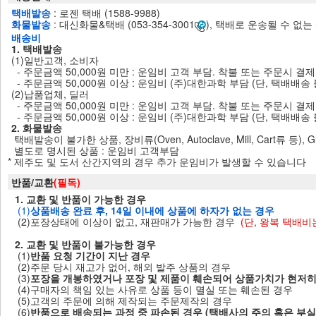
택배발송
: 로젠 택배 (1588-9988)
화물발송
: 대신화물&택배 (053-354-3001
), 택배로 운송될 수 없는 
배송비
1. 택배발송
(1)일반고객, 소비자
- 주문금액 50,000원 미만 : 운임비 고객 부담. 착불 또는 주문시 결
- 주문금액 50,000원 이상 : 운임비 (주)대한과학 부담 (단, 택배배
(2)납품업체, 딜러
- 주문금액 50,000원 미만 : 운임비 고객 부담. 착불 또는 주문시 결
- 주문금액 50,000원 이상 : 운임비 (주)대한과학 부담 (단, 택배배
2. 화물발송
택배발송이 불가한 상품, 장비류(Oven, Autoclave, Mill, Cart류 등), 
별도로 명시된 상품 : 운임비 고객부담
* 제주도 및 도서 산간지역의 경우 추가 운임비가 발생할 수 있습니다
반품/교환
(필독)
1. 교환 및 반품이 가능한 경우
(1)
상품배송 완료 후, 14일 이내에 상품에 하자가 없는 경우
(2)포장상태에 이상이 없고, 재판매가 가능한 경우
(단, 왕복 택배
2. 교환 및 반품이 불가능한 경우
(1)
반품 요청 기간이 지난 경우
(2)주문 당시 재고가 없어, 해외 발주 상품의 경우
(3)
포장을 개봉하였거나 포장 및 제품이 훼손되어 상품가치가 현저히
(4)구매자의 책임 있는 사유로 상품 등이 멸실 또는 훼손된 경우
(5)고객의 주문에 의해 제작되는 주문제작의 경우
(6)
반품으로 배송되는 과정 중 파손된 경우 (택배사의 주의 혹은 부