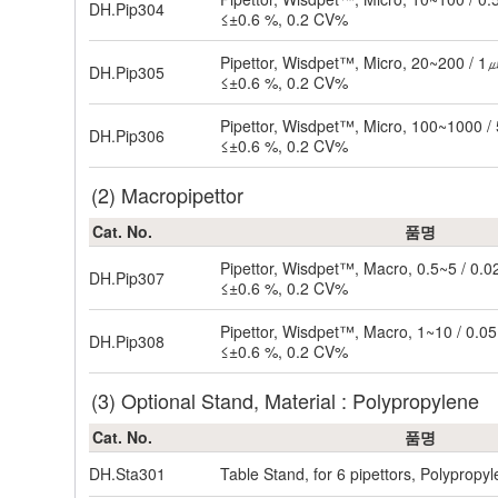
DH.Pip304
≤±0.6 %, 0.2 CV%
Pipettor, Wisdpet™, Micro, 20~200 / 1
DH.Pip305
≤±0.6 %, 0.2 CV%
Pipettor, Wisdpet™, Micro, 100~1000 
DH.Pip306
≤±0.6 %, 0.2 CV%
(2) Macropipettor
Cat. No.
품명
Pipettor, Wisdpet™, Macro, 0.5~5 / 0
DH.Pip307
≤±0.6 %, 0.2 CV%
Pipettor, Wisdpet™, Macro, 1~10 / 0.
DH.Pip308
≤±0.6 %, 0.2 CV%
(3) Optional Stand, Material : Polypropylene
Cat. No.
품명
DH.Sta301
Table Stand, for 6 pipettors, Polypropy