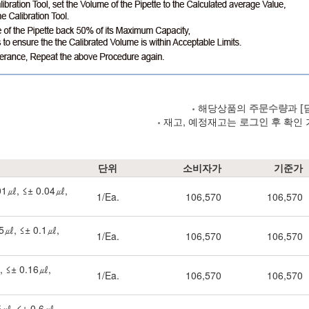
해당상품의
주문수량
과
[
재고, 예정재고는
로그인 후
확인 
단위
소비자가
기준가
.01㎕, ≤± 0.04㎕,
1/Ea.
106,570
106,570
.05㎕, ≤± 0.1㎕,
1/Ea.
106,570
106,570
㎕, ≤± 0.16㎕,
1/Ea.
106,570
106,570
.5㎕, ≤± 0.6㎕,