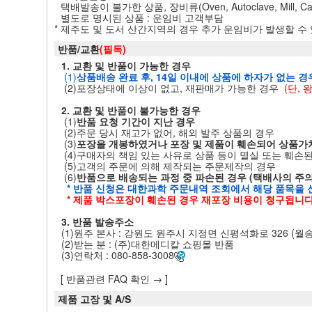
택배발송이 불가한 상품, 장비류(Oven, Autoclave, Mill, Ca
별도로 명시된 상품 : 운임비 고객부담
* 제주도 및 도서 산간지역의 경우 추가 운임비가 발생할 수
반품/교환
(필독)
1. 교환 및 반품이 가능한 경우
(1)
상품배송 완료 후, 14일 이내에 상품에 하자가 없는 경
(2)포장상태에 이상이 없고, 재판매가 가능한 경우
(단,
2. 교환 및 반품이 불가능한 경우
(1)
반품 요청 기간이 지난 경우
(2)주문 당시 재고가 없어, 해외 발주 상품의 경우
(3)
포장을 개봉하였거나 포장 및 제품이 훼손되어 상품가
(4)구매자의 책임 있는 사유로 상품 등이 멸실 또는 훼손
(5)고객의 주문에 의해 제작되는 주문제작의 경우
(6)
반품으로 배송되는 과정 중 파손된 경우 (택배사의 주
* 반품 신청은 대한과학 주문내역 조회에서 해당 품목을
* 제품 박스포장이 훼손된 경우 재포장 비용이 청구됩니다
3. 반품 발송주소
(1)원주 본사 : 강원도 원주시 지정면 신평석화로 326 (월송리
(2)받는 분 : (주)대한메디칼 쇼핑몰 반품
(3)연락처 : 080-858-3008
[ 반품관련 FAQ 확인 → ]
제품 고장 및 A/S