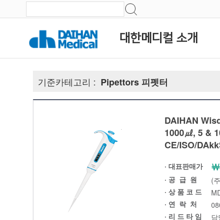
대한메디컬 소개
기준카테고리 :
Pipettors 피펫터
DAIHAN Wisdp
1000㎕, 5 & 1
CE/ISO/DAk
￦
· 대표판매가
·
공 급 원
(
· 상 품 코 드
MD
·
연 락 처
08
· 리 드 타 임
담