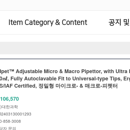
Item Category & Content
공지 및
et™ Adjustable Micro & Macro Pipettor, with Ultra 
0㎖, Fully Autoclavable Fit to Universal-type Tips, 
kS/IAF Certified, 정밀형 마이크로- & 매크로-피펫터
106,570
주)대한과학
2403130001293
0-858-3008
당자 문의