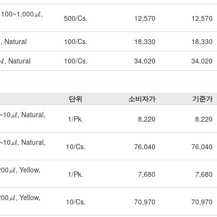
d, 100~1,000㎕,
500/Cs.
12,570
12,570
, Natural
100/Cs.
18,330
18,330
㎖, Natural
100/Cs.
34,020
34,020
단위
소비자가
기준가
1~10㎕, Natural,
1/Pk.
8,220
8,220
1~10㎕, Natural,
10/Cs.
76,040
76,040
200㎕, Yellow,
1/Pk.
7,680
7,680
200㎕, Yellow,
10/Cs.
70,970
70,970