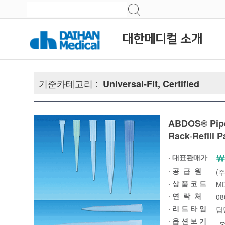
대한메디컬 소개
기준카테고리 :
Universal-Fit, Certified
ABDOS® Pipet
Rack·Refill
￦
· 대표판매가
·
공 급 원
(
· 상 품 코 드
MD
·
연 락 처
08
· 리 드 타 임
담
· 옵 션 보 기